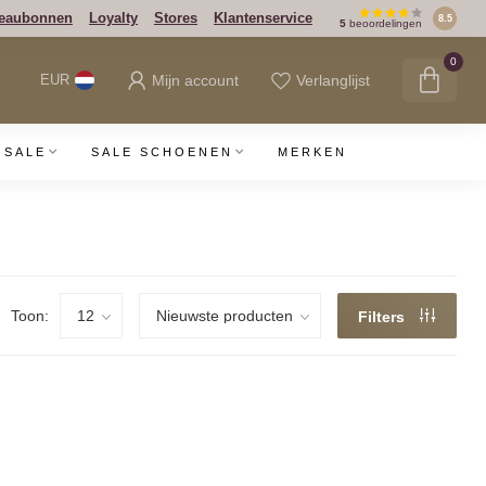
eaubonnen
Loyalty
Stores
Klantenservice
8.5
5
beoordelingen
0
Mijn account
Verlanglijst
EUR
SALE
SALE SCHOENEN
MERKEN
Toon:
Filters