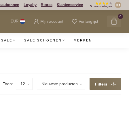
eaubonnen
Loyalty
Stores
Klantenservice
8.5
5
beoordelingen
0
Mijn account
Verlanglijst
EUR
SALE
SALE SCHOENEN
MERKEN
Toon:
Filters