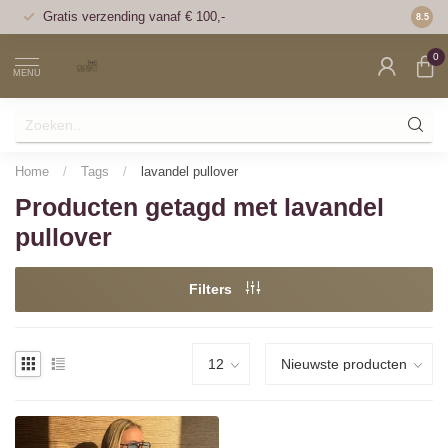
Gratis verzending vanaf € 100,-
Voor 1
8.5
0
MENU
Home
/
Tags
/
lavandel pullover
Producten getagd met lavandel
pullover
Filters