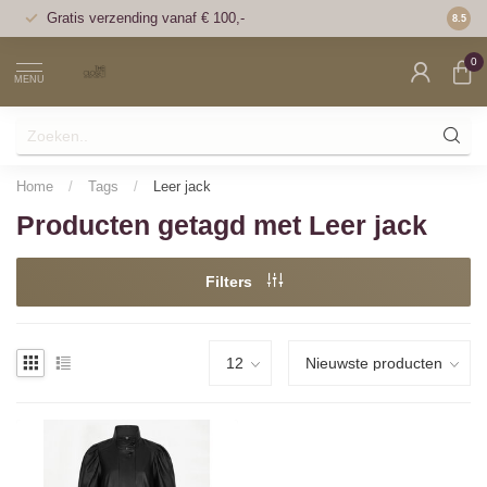
Gratis verzending vanaf € 100,-
Voor 1
8.5
0
MENU
Home
/
Tags
/
Leer jack
Producten getagd met Leer jack
Filters