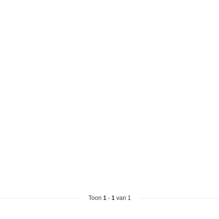
Toon
1
-
1
van 1