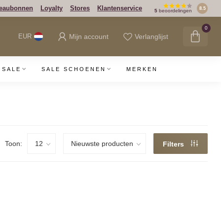
eaubonnen
Loyalty
Stores
Klantenservice
8.5
5
beoordelingen
0
Mijn account
Verlanglijst
EUR
SALE
SALE SCHOENEN
MERKEN
Toon:
Filters