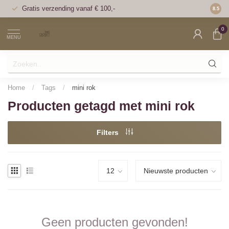
Gratis verzending vanaf € 100,-
Voor 1
8.5
0
MENU
Home
/
Tags
/
mini rok
Producten getagd met mini rok
Filters
Geen producten gevonden!