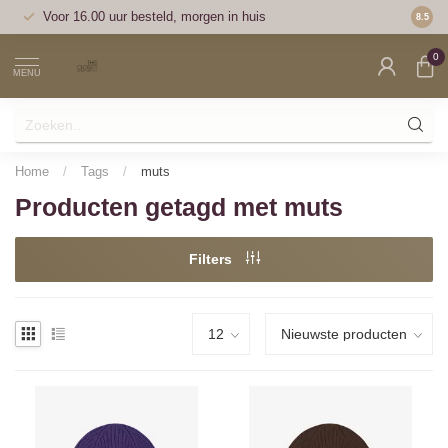
Voor 16.00 uur besteld, morgen in huis
Veilig 
8.5
0
MENU
Home
/
Tags
/
muts
Producten getagd met muts
Filters