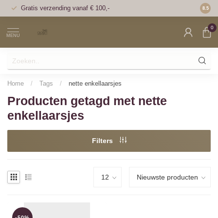
Gratis verzending vanaf € 100,-
Voor 1
8.5
0
MENU
Home
/
Tags
/
nette enkellaarsjes
Producten getagd met nette
enkellaarsjes
Filters
-50%