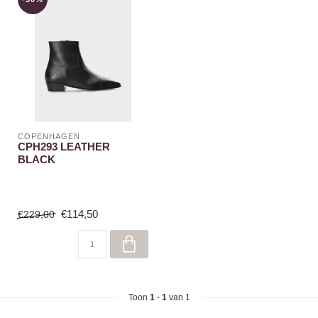
COPENHAGEN
CPH293 LEATHER
BLACK
€114,50
€229,00
Toon
1
-
1
van 1