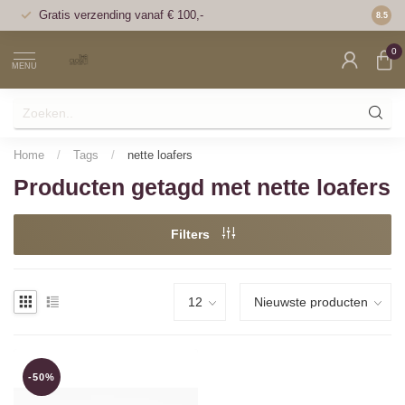
Gratis verzending vanaf € 100,-
Voor 1
8.5
0
MENU
Home
/
Tags
/
nette loafers
Producten getagd met nette loafers
Filters
-50%