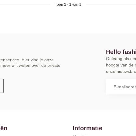
Toon
1
-
1
van 1
Hello fash
Ontvang als eers
enservice. Hier vind je onze
hoogte van de 
meer wilt weten over de private
onze nieuwsbrie
eën
Informatie