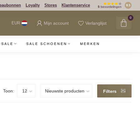
eaubonnen
Loyalty
Stores
Klantenservice
8.5
5
beoordelingen
0
Mijn account
Verlanglijst
EUR
SALE
SALE SCHOENEN
MERKEN
Toon:
Filters