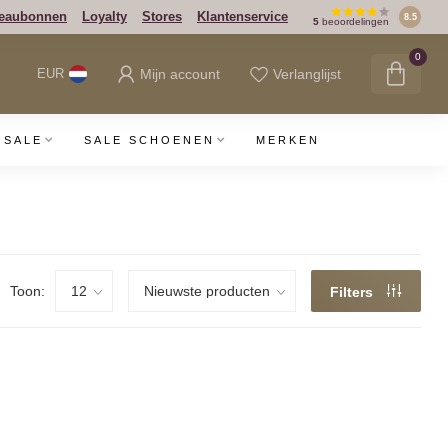
eaubonnen
Loyalty
Stores
Klantenservice
8.5
5
beoordelingen
0
Mijn account
Verlanglijst
EUR
SALE
SALE SCHOENEN
MERKEN
Toon:
Filters