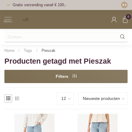
Gratis verzending vanaf € 100,-
Voor 1
8.5
0
MENU
Home
/
Tags
/
Pieszak
Producten getagd met Pieszak
Filters