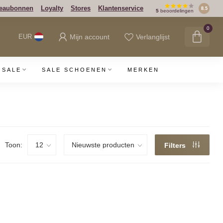
eaubonnen
Loyalty
Stores
Klantenservice
8.5
5
beoordelingen
0
Mijn account
Verlanglijst
EUR
SALE
SALE SCHOENEN
MERKEN
Toon:
Filters