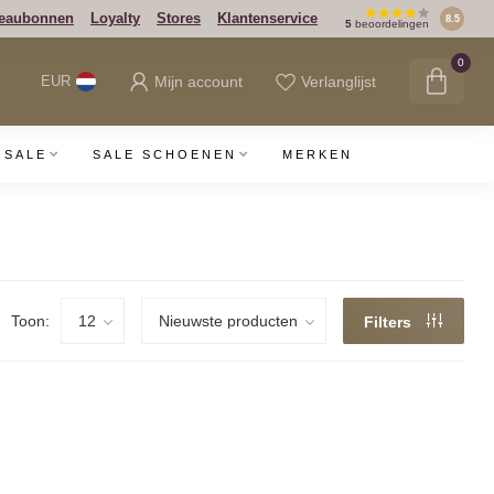
eaubonnen
Loyalty
Stores
Klantenservice
8.5
5
beoordelingen
0
Mijn account
Verlanglijst
EUR
SALE
SALE SCHOENEN
MERKEN
Toon:
Filters