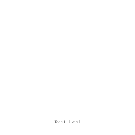
Toon
1
-
1
van 1