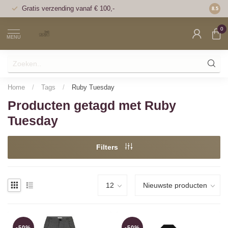
Gratis verzending vanaf € 100,-
Voor 1
8.5
0
MENU
Home
/
Tags
/
Ruby Tuesday
Producten getagd met Ruby
Tuesday
Filters
-50%
-50%