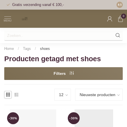
Gratis verzending vanaf € 100,-
Voor 1
8.5
0
MENU
Home
/
Tags
/
shoes
Producten getagd met shoes
Filters
-30%
-30%