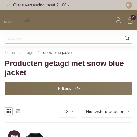
Gratis verzending vanaf € 100,-
Voor 1
8.5
0
MENU
Home
/
Tags
/
snow blue jacket
Producten getagd met snow blue
jacket
Filters
-50%