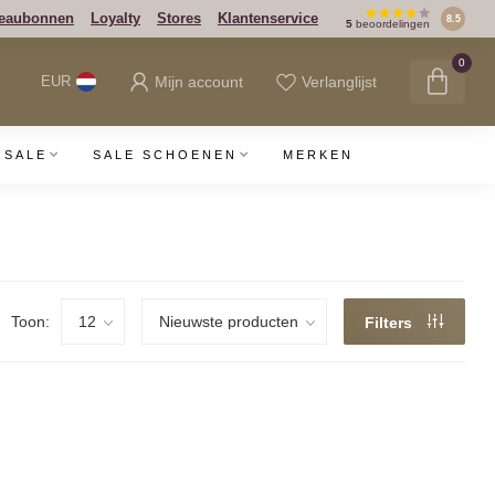
eaubonnen
Loyalty
Stores
Klantenservice
8.5
5
beoordelingen
0
Mijn account
Verlanglijst
EUR
SALE
SALE SCHOENEN
MERKEN
Toon:
Filters