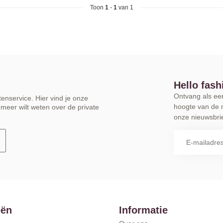
Toon
1
-
1
van 1
Hello fash
Ontvang als eers
enservice. Hier vind je onze
hoogte van de 
meer wilt weten over de private
onze nieuwsbrie
eën
Informatie