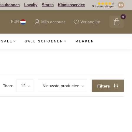
eaubonnen
Loyalty
Stores
Klantenservice
8.5
5
beoordelingen
0
Mijn account
Verlanglijst
EUR
SALE
SALE SCHOENEN
MERKEN
Toon:
Filters