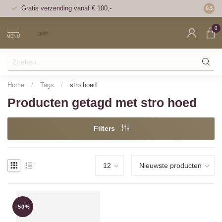
Gratis verzending vanaf € 100,-
Voor 1
8.5
0
MENU
Home
/
Tags
/
stro hoed
Producten getagd met stro hoed
Filters
-50%