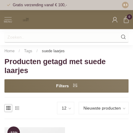
Gratis verzending vanaf € 100,-
Voor 1
8.5
0
MENU
Home
/
Tags
/
suede laarjes
Producten getagd met suede
laarjes
Filters
-50%