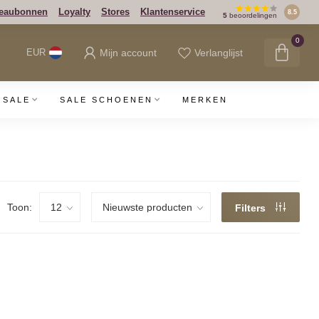
eaubonnen
Loyalty
Stores
Klantenservice
8.5
5
beoordelingen
0
Mijn account
Verlanglijst
EUR
SALE
SALE SCHOENEN
MERKEN
Toon:
Filters