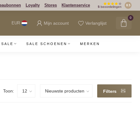
eaubonnen
Loyalty
Stores
Klantenservice
8.5
5
beoordelingen
0
Mijn account
Verlanglijst
EUR
SALE
SALE SCHOENEN
MERKEN
Toon:
Filters