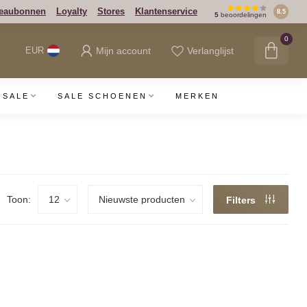
eaubonnen
Loyalty
Stores
Klantenservice
8.5
5
beoordelingen
0
Mijn account
Verlanglijst
EUR
SALE
SALE SCHOENEN
MERKEN
Toon:
Filters