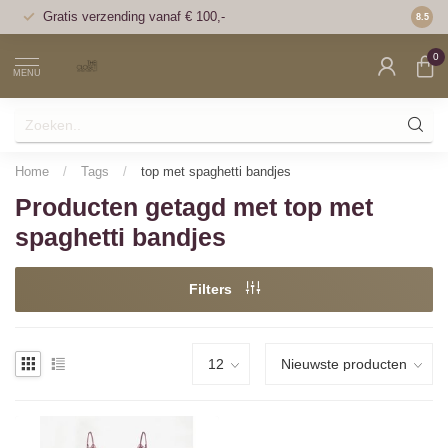
Gratis verzending vanaf € 100,-
Voor 1
8.5
0
MENU
Home
/
Tags
/
top met spaghetti bandjes
Producten getagd met top met
spaghetti bandjes
Filters