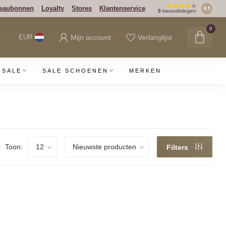
eaubonnen
Loyalty
Stores
Klantenservice
8.5
5
beoordelingen
0
Mijn account
Verlanglijst
EUR
SALE
SALE SCHOENEN
MERKEN
Toon:
Filters