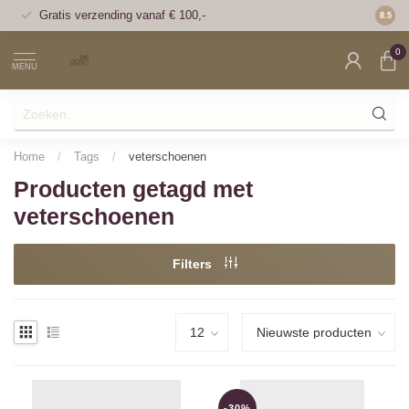
Gratis verzending vanaf € 100,-
Voor 1
8.5
0
MENU
Home
/
Tags
/
veterschoenen
Producten getagd met
veterschoenen
Filters
-30%