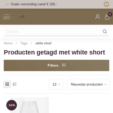
Gratis verzending vanaf € 100,-
Voor 1
8.5
0
MENU
Home
/
Tags
/
white short
Producten getagd met white short
Filters
-50%