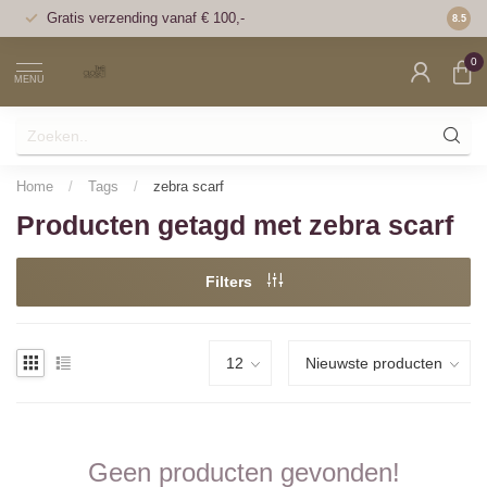
Gratis verzending vanaf € 100,-
Voor 1
8.5
0
MENU
Home
/
Tags
/
zebra scarf
Producten getagd met zebra scarf
Filters
Geen producten gevonden!