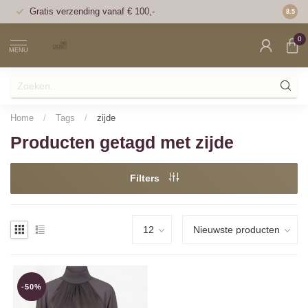
Gratis verzending vanaf € 100,-
Voor 1
8.5
0
MENU
Home
/
Tags
/
zijde
Producten getagd met zijde
Filters
-50%