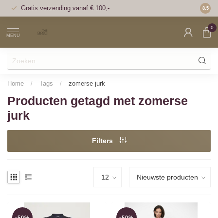
Gratis verzending vanaf € 100,-
Voor 1
8.5
0
MENU
Home
/
Tags
/
zomerse jurk
Producten getagd met zomerse
jurk
Filters
-50%
-50%