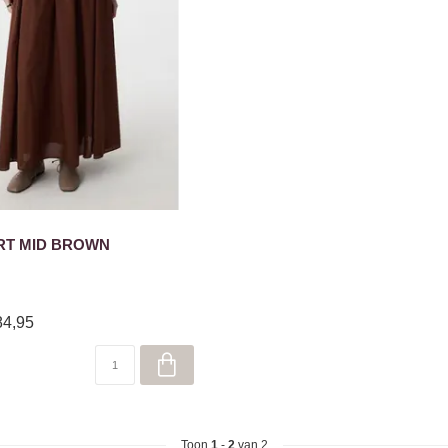
RT MID BROWN
84,95
Toon
1
-
2
van 2