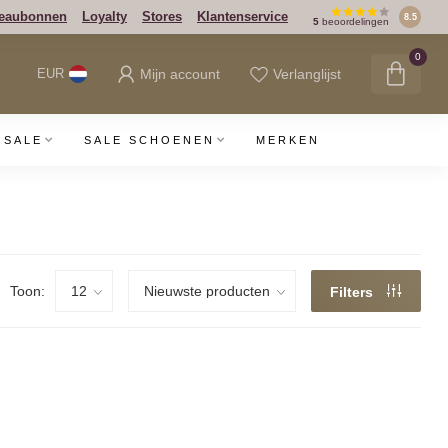
eaubonnen
Loyalty
Stores
Klantenservice
8.5
5
beoordelingen
0
Mijn account
Verlanglijst
EUR
SALE
SALE SCHOENEN
MERKEN
Toon:
Filters