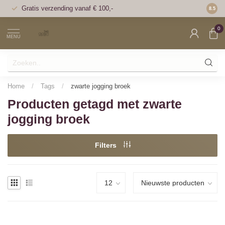
Gratis verzending vanaf € 100,-
Voor 1
8.5
0
MENU
Home
/
Tags
/
zwarte jogging broek
Producten getagd met zwarte
jogging broek
Filters