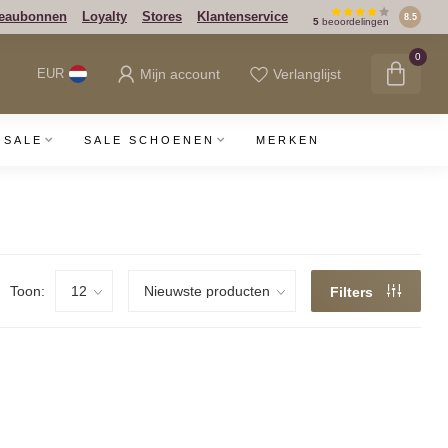
eaubonnen
Loyalty
Stores
Klantenservice
8.5
5
beoordelingen
0
Mijn account
Verlanglijst
EUR
SALE
SALE SCHOENEN
MERKEN
Toon:
Filters