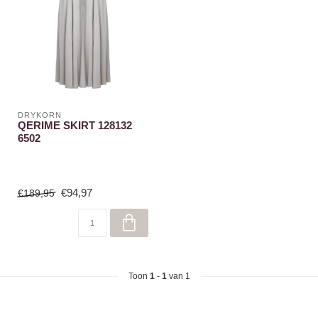
DRYKORN
QERIME SKIRT 128132
6502
€94,97
€189,95
Toon
1
-
1
van 1