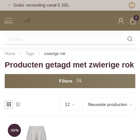
Gratis verzending vanaf € 100,-
Voor 1
8.5
0
MENU
Home
/
Tags
/
zwierige rok
Producten getagd met zwierige rok
Filters
-50%