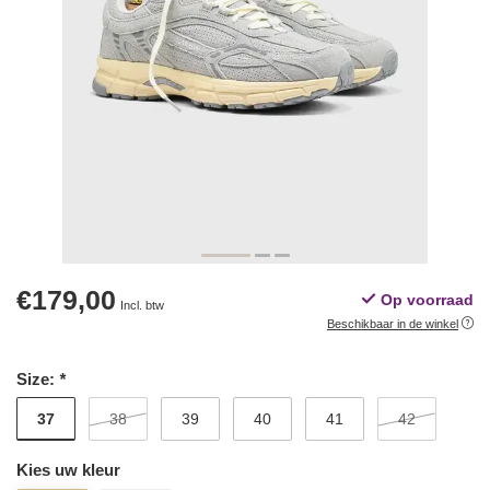
€179,00
Op voorraad
Incl. btw
Beschikbaar in de winkel
Size:
*
37
38
39
40
41
42
Kies uw kleur