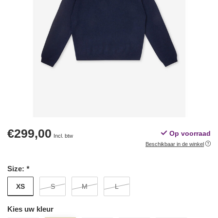
€299,00
Op voorraad
Incl. btw
Beschikbaar in de winkel
Size:
*
XS
S
M
L
Kies uw kleur