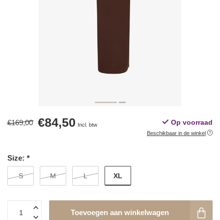
€84,50
€169,00
Op voorraad
Incl. btw
Beschikbaar in de winkel
Size:
*
XL
S
M
L
Toevoegen aan winkelwagen