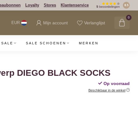
eaubonnen
Loyalty
Stores
Klantenservice
8.5
5
beoordelingen
0
Mijn account
Verlanglijst
EUR
SALE
SALE SCHOENEN
MERKEN
werp DIEGO BLACK SOCKS
Op voorraad
Beschikbaar in de winkel