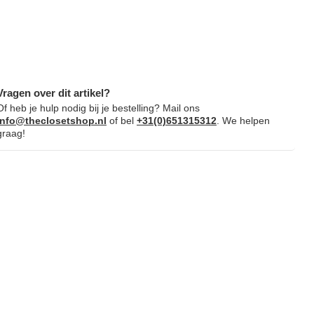
Vragen over dit artikel?
Of heb je hulp nodig bij je bestelling? Mail ons
info@theclosetshop.nl
of bel
+31(0)651315312
. We helpen
graag!