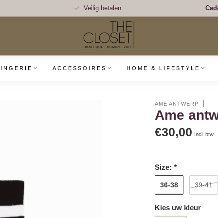
Veilig betalen
Cad
LINGERIE
ACCESSOIRES
HOME & LIFESTYLE
AME ANTWERP
Ame ant
€30,00
Incl. btw
Size:
*
36-38
39-41
Kies uw kleur