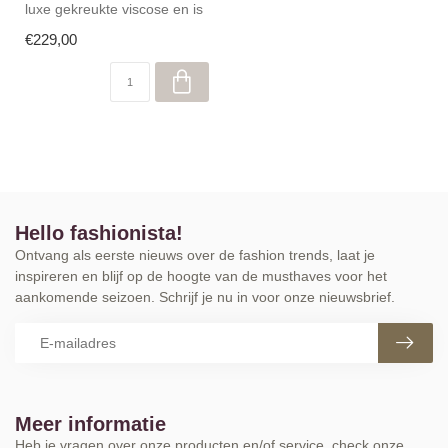
luxe gekreukte viscose en is
de perfecte keuze voor
€229,00
elke...
Hello fashionista!
Ontvang als eerste nieuws over de fashion trends, laat je
inspireren en blijf op de hoogte van de musthaves voor het
aankomende seizoen. Schrijf je nu in voor onze nieuwsbrief.
Meer informatie
Heb je vragen over onze producten en/of service, check onze