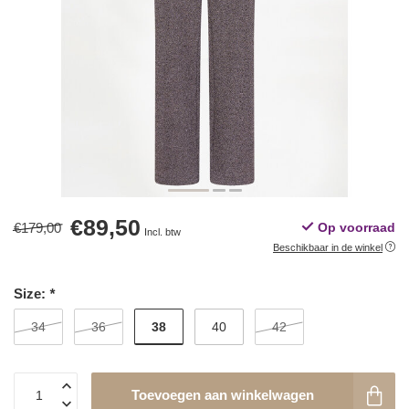
€89,50
€179,00
Op voorraad
Incl. btw
Beschikbaar in de winkel
Size:
*
38
34
36
40
42
Toevoegen aan winkelwagen