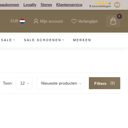
eaubonnen
Loyalty
Stores
Klantenservice
8.5
5
beoordelingen
0
Mijn account
Verlanglijst
EUR
SALE
SALE SCHOENEN
MERKEN
Toon:
Filters