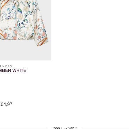
TERDAM
MBER WHITE
104,97
Toon
1
-
2
van 2