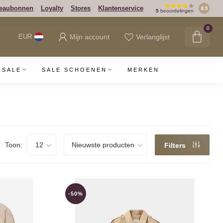
eaubonnen
Loyalty
Stores
Klantenservice
8.5
5
beoordelingen
0
Mijn account
Verlanglijst
EUR
SALE
SALE SCHOENEN
MERKEN
Toon:
Filters
-50%