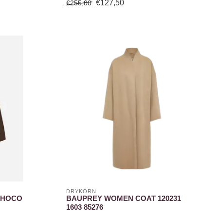
€127,50
€255,00
DRYKORN
CHOCO
BAUPREY WOMEN COAT 120231
1603 85276