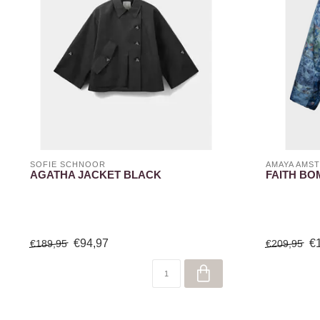
SOFIE SCHNOOR
AMAYA AMS
AGATHA JACKET BLACK
FAITH BO
€94,97
€
€189,95
€209,95